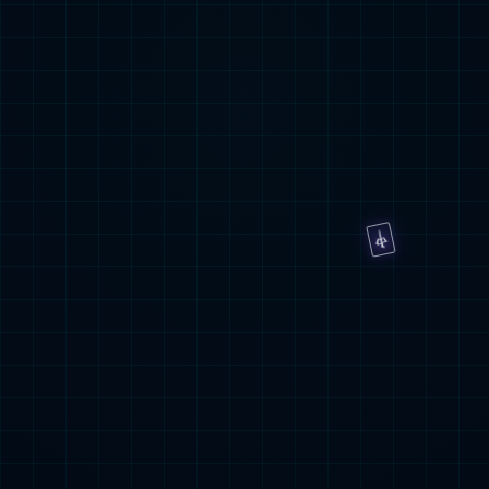
风光互补太阳能路灯FGD-29
风光互补太阳能路灯FGD-28
风光互补太阳能路灯FGD-27
风光互补太阳能路灯FGD-26