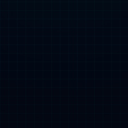
风光互补太阳能路灯FGD-25
1
14条
上一页
2
下一页
联系我们
Contact us
公司地址：河北省保定市复兴中路185号
联系电话：13473293771
联系邮箱：2361585059@qq.com